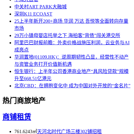
中关村ART PARK大融城
深圳K11 ECOAST
25上半年新开200+商场 华润 万达 吾悦等全面转向存量
市场
29万小镇母婴店托举之下 海拍客“背债”闯关港交所
阿里巴巴财报前瞻：外卖价格战施压利润，云业务与AI
成亮点
华润置地(01109.HK)：逆周期韧性凸显，经营性不动产
与资管业务打开价值新机遇
恒生银行：上半年公司香港商业地产“具风险贷款”规模
升至668.51亿港元
北京CBD：在拥抱变化中 成为中国对外开放的“金名片”
热门商旅地产
商铺租赁
761.6243㎡
天河北时代广场三楼302铺招租