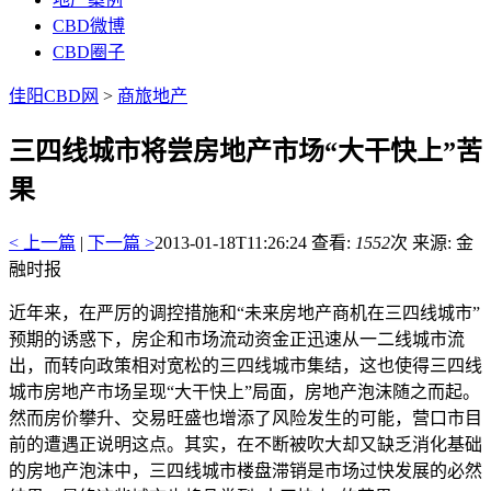
CBD微博
CBD圈子
佳阳CBD网
>
商旅地产
三四线城市将尝房地产市场“大干快上”苦
果
< 上一篇
|
下一篇 >
2013-01-18T11:26:24
查看:
1552
次 来源: 金
融时报
近年来，在严厉的调控措施和“未来房地产商机在三四线城市”
预期的诱惑下，房企和市场流动资金正迅速从一二线城市流
出，而转向政策相对宽松的三四线城市集结，这也使得三四线
城市房地产市场呈现“大干快上”局面，房地产泡沫随之而起。
然而房价攀升、交易旺盛也增添了风险发生的可能，营口市目
前的遭遇正说明这点。其实，在不断被吹大却又缺乏消化基础
的房地产泡沫中，三四线城市楼盘滞销是市场过快发展的必然