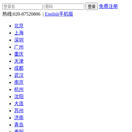
免费注册
热线:
020-87520806
|
English
手机版
北京
上海
深圳
广州
重庆
天津
成都
武汉
南京
杭州
沈阳
大连
苏州
济南
青岛
贵阳