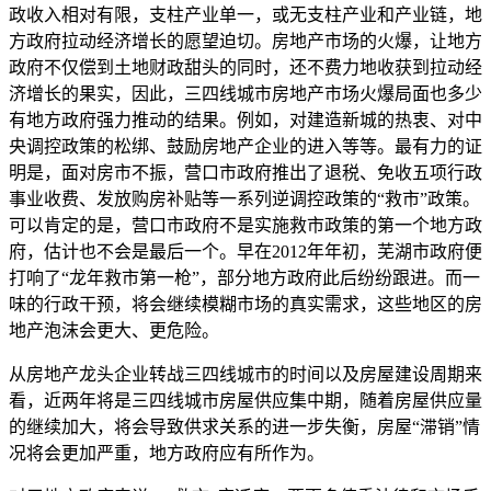
政收入相对有限，支柱产业单一，或无支柱产业和产业链，地
方政府拉动经济增长的愿望迫切。房地产市场的火爆，让地方
政府不仅偿到土地财政甜头的同时，还不费力地收获到拉动经
济增长的果实，因此，三四线城市房地产市场火爆局面也多少
有地方政府强力推动的结果。例如，对建造新城的热衷、对中
央调控政策的松绑、鼓励房地产企业的进入等等。最有力的证
明是，面对房市不振，营口市政府推出了退税、免收五项行政
事业收费、发放购房补贴等一系列逆调控政策的“救市”政策。
可以肯定的是，营口市政府不是实施救市政策的第一个地方政
府，估计也不会是最后一个。早在2012年年初，芜湖市政府便
打响了“龙年救市第一枪”，部分地方政府此后纷纷跟进。而一
味的行政干预，将会继续模糊市场的真实需求，这些地区的房
地产泡沫会更大、更危险。
从房地产龙头企业转战三四线城市的时间以及房屋建设周期来
看，近两年将是三四线城市房屋供应集中期，随着房屋供应量
的继续加大，将会导致供求关系的进一步失衡，房屋“滞销”情
况将会更加严重，地方政府应有所作为。