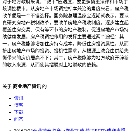
对于地方政府来说，“救市”应适度，要更多倚重法律和市场手
段调控楼市。从房地产市场调控标本兼治的角度来看，房产税
改革便是一个不错选择。国务院总理温家宝近期就表示，要认
真研究房地产税制改革，要改革房地产税收制度，逐步建立起
覆盖住房交易、保有等环节的房地产税制，促进房地产市场持
续健康发展。房产税调控作用的发挥主要通过两个途径：其
一，房产税能够增加住房持有成本，降低住房投资属性，从而
挤出房地产市场的投资、投机性需求，从根源上改变由供给失
衡带来的房价居高不下；其二，房产税能够为地方政府开辟新
的收入来源，从而使其摆脱对土地财政的依赖。
关于
商业地产资讯
的
资讯
博客
下载
问答
2016/2/23
商业地产资产证券化加速 债项REITs或迎来爆