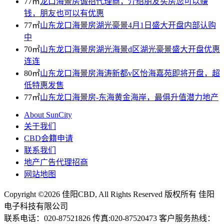
77㎡
龙口海景房诚招代理商，介绍朋友买房您可以赚
钱，朋友也可以有优惠
77㎡
山东龙口海景房湖光豪景4月1日盛大开盘内部认购
中
70㎡
山东龙口海景房湖光海景d区湖光豪景盛大开盘优惠
连连
80㎡
山东龙口海景房海涛新都v区怡海嘉苑即将开盘，超
低特惠发售
77㎡
山东龙口海景房-东海黄金海岸，最俱升值潜力地产
About SunCity
关于我们
CBD会籍申请
联系我们
地产广告代理招商
网站地图
Copyright ©2026
佳阳CBD
, All Rights Reserved 版权所有 佳阳
电子科技有限公司
联系电话：
020-87521826
传真:020-87520473 客户服务热线：