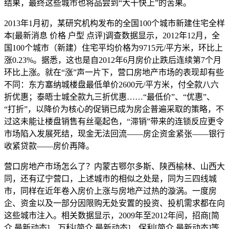
结果，最终这些城市也将品尝到“大干快上”的苦果。
2013年1月初，某研究机构发布的全国100个城市新建住宅全样
本[最新消息 价格 户型 点评]调查数据显示，2012年12月，全
国100个城市（新建）住宅平均价格为9715元/平方米，环比上
涨0.23%。据悉，这也是自2012年6月房价止跌后连续第7个月
环比上涨。就在“涨”声一片下，营口房地产市场的表现却有些
不同：东方塞纳城楼盘最低单价2600元/平方米，付全款八六
折优惠；泰晤士城全款九三折优惠……“最低价”、“优惠”、
“打折”，以降价为核心的促销已成为房企普遍采取的策略，不
过这未能让楼盘销售有丝毫起色，“滞销”带来的连锁反应更令
市场陷入发展死结，现金无法回流——房企资金紧张——银行
收紧贷款——房价再降。
营口房地产市场怎么了？内蒙古鄂尔多斯、陕西榆林、山西大
同，还有辽宁营口，上述城市的相似之处是，同为三四线城
市，同样在近年卷入房价上涨与房地产过热的漩涡。一度房
企、资金以及一部分因限购无处安置的投资、投机需求都在向
这些城市注入。相关数据显示，2009年至2012年间，招商[简
介 最新动态]、万科[简介 最新动态]、保利[简介 最新动态]等