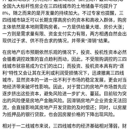
全国九大标杆性房企在三四线城市的土地储备平均提升了
8%，随之而来的是开发量的持续加大。不过专家也提醒，三
四线城市缺乏可以长期支撑高房价的资本和高收入群体，购房
主体依然是本地刚需购房者。一方是供给量大增、房价大涨；
一方则是需求量有限、资金支付实力有限，两方相遇自然会出
现供过于求、供不符合求的情况，并带来“滞销”结果。
在房地产后市预期依然乐观的情况下，投资、投机性资本必然
会循着调控政策的盲点趋利而动，因此，不受限购调控的三四
线城市就容易成为它们的出口；而投资、投机资本具有的“逐
利”特性又会让其在无利或利润受损情况下，迅速撤离三四线
城市，显然资本的一进一出不利于市场的稳定发展，更会对当
地经济带来破坏性影响。因此，对于营口的房地产市场首先应
逐步挤出这些资本，避免风险进一步扩大、蔓延。目前较为突
出的风险便是房地产金融风险。因滞销房地产企业资金无法回
流，会直接影响其房地产开发贷款的及时偿还；同时，以房屋
为抵押品的银行贷款，也会因房屋价格的下降出现风险。
相对于一二线城市来说，三四线城市的经济基础相对薄弱，财