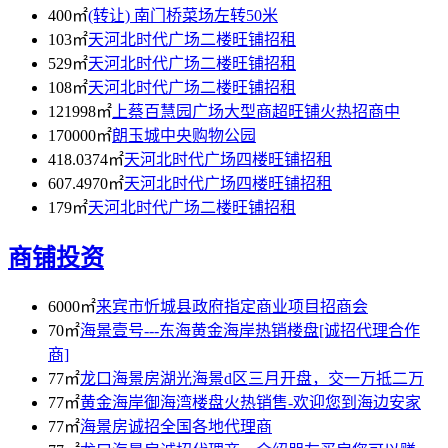
400㎡
(转让) 南门桥菜场左转50米
103㎡
天河北时代广场二楼旺铺招租
529㎡
天河北时代广场二楼旺铺招租
108㎡
天河北时代广场二楼旺铺招租
121998㎡
上蔡百慧园广场大型商超旺铺火热招商中
170000㎡
朗玉城中央购物公园
418.0374㎡
天河北时代广场四楼旺铺招租
607.4970㎡
天河北时代广场四楼旺铺招租
179㎡
天河北时代广场二楼旺铺招租
商铺投资
6000㎡
来宾市忻城县政府指定商业项目招商会
70㎡
海景壹号---东海黄金海岸热销楼盘[诚招代理合作
商]
77㎡
龙口海景房湖光海景d区三月开盘，交一万抵二万
77㎡
黄金海岸御海湾楼盘火热销售-欢迎您到海边安家
77㎡
海景房诚招全国各地代理商