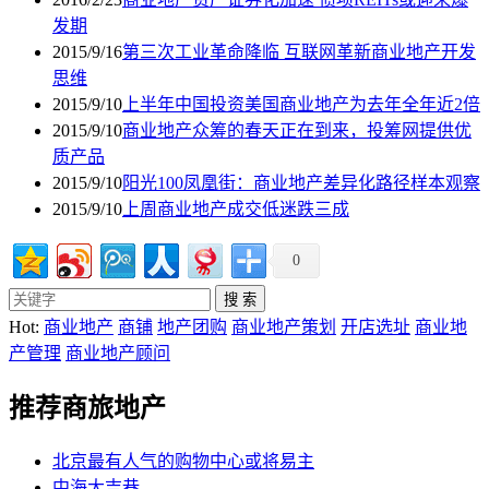
发期
2015/9/16
第三次工业革命降临 互联网革新商业地产开发
思维
2015/9/10
上半年中国投资美国商业地产为去年全年近2倍
2015/9/10
商业地产众筹的春天正在到来，投筹网提供优
质产品
2015/9/10
阳光100凤凰街：商业地产差异化路径样本观察
2015/9/10
上周商业地产成交低迷跌三成
0
Hot:
商业地产
商铺
地产团购
商业地产策划
开店选址
商业地
产管理
商业地产顾问
推荐商旅地产
北京最有人气的购物中心或将易主
中海大吉巷