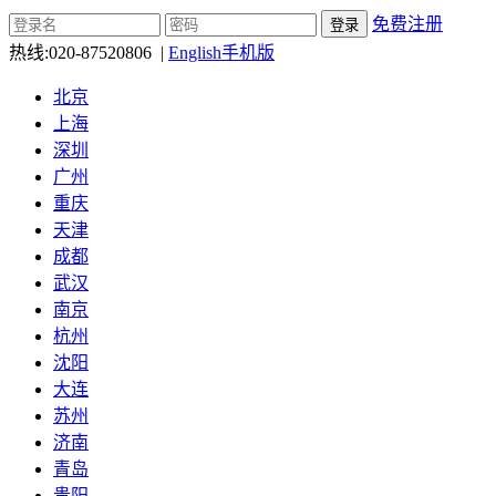
免费注册
热线:
020-87520806
|
English
手机版
北京
上海
深圳
广州
重庆
天津
成都
武汉
南京
杭州
沈阳
大连
苏州
济南
青岛
贵阳