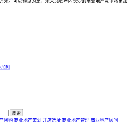
平方米。可以预见的是，未来3到5年内长沙的商业地产竞争将更
争加剧
产团购
商业地产策划
开店选址
商业地产管理
商业地产顾问