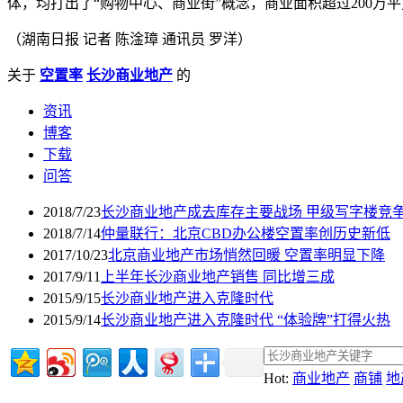
体，均打出了“购物中心、商业街”概念，商业面积超过200万
（湖南日报 记者 陈淦璋 通讯员 罗洋）
关于
空置率
长沙商业地产
的
资讯
博客
下载
问答
2018/7/23
长沙商业地产成去库存主要战场 甲级写字楼竞
2018/7/14
仲量联行：北京CBD办公楼空置率创历史新低
2017/10/23
北京商业地产市场悄然回暖 空置率明显下降
2017/9/11
上半年长沙商业地产销售 同比增三成
2015/9/15
长沙商业地产进入克隆时代
2015/9/14
长沙商业地产进入克隆时代 “体验牌”打得火热
Hot:
商业地产
商铺
地