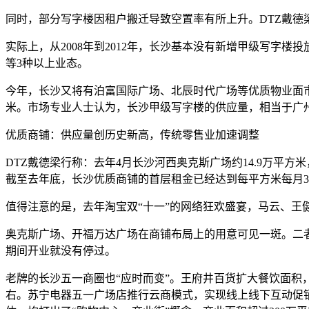
同时，部分写字楼因租户搬迁导致空置率有所上升。DTZ戴德
实际上，从2008年到2012年，长沙基本没有新增甲级写字
等3种以上业态。
今年，长沙又将有泊富国际广场、北辰时代广场等优质物业面市
米。市场专业人士认为，长沙甲级写字楼的供应量，相当于广州
优质商铺：供应量创历史新高，传统零售业加速调整
DTZ戴德梁行称：去年4月长沙河西奥克斯广场约14.9万平方
截至去年底，长沙优质商铺的首层租金已经达到每平方米每月3
值得注意的是，去年淘宝双“十一”的网络狂欢盛宴，马云、王健
奥克斯广场、开福万达广场在商铺布局上的用意可见一斑。二者
期间开业就没有停过。
老牌的长沙五一商圈也“应时而变”。王府井百货扩大餐饮面积，
右。苏宁电器五一广场店推行云商模式，实现线上线下互动促