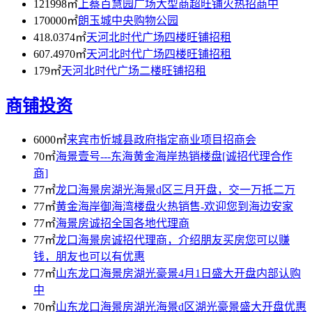
121998㎡
上蔡百慧园广场大型商超旺铺火热招商中
170000㎡
朗玉城中央购物公园
418.0374㎡
天河北时代广场四楼旺铺招租
607.4970㎡
天河北时代广场四楼旺铺招租
179㎡
天河北时代广场二楼旺铺招租
商铺投资
6000㎡
来宾市忻城县政府指定商业项目招商会
70㎡
海景壹号---东海黄金海岸热销楼盘[诚招代理合作
商]
77㎡
龙口海景房湖光海景d区三月开盘，交一万抵二万
77㎡
黄金海岸御海湾楼盘火热销售-欢迎您到海边安家
77㎡
海景房诚招全国各地代理商
77㎡
龙口海景房诚招代理商，介绍朋友买房您可以赚
钱，朋友也可以有优惠
77㎡
山东龙口海景房湖光豪景4月1日盛大开盘内部认购
中
70㎡
山东龙口海景房湖光海景d区湖光豪景盛大开盘优惠