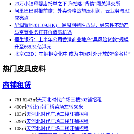
29万小镇母婴店托举之下 海拍客“背债”闯关港交所
阿里巴巴财报前瞻：外卖价格战施压利润，云业务与AI
成亮点
华润置地(01109.HK)：逆周期韧性凸显，经营性不动产
与资管业务打开价值新机遇
恒生银行：上半年公司香港商业地产“具风险贷款”规模
升至668.51亿港元
北京CBD：在拥抱变化中 成为中国对外开放的“金名片”
热门皮具皮料
商铺租赁
761.6243㎡
天河北时代广场三楼302铺招租
400㎡
(转让) 南门桥菜场左转50米
103㎡
天河北时代广场二楼旺铺招租
529㎡
天河北时代广场二楼旺铺招租
108㎡
天河北时代广场二楼旺铺招租