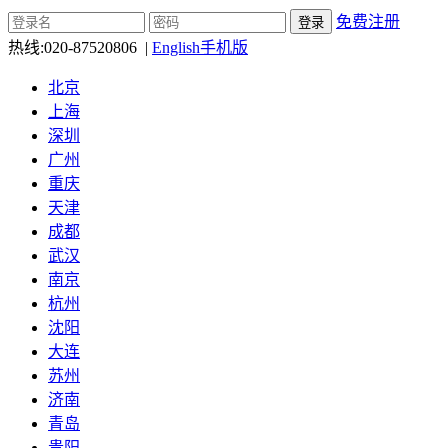
免费注册
热线:
020-87520806
|
English
手机版
北京
上海
深圳
广州
重庆
天津
成都
武汉
南京
杭州
沈阳
大连
苏州
济南
青岛
贵阳