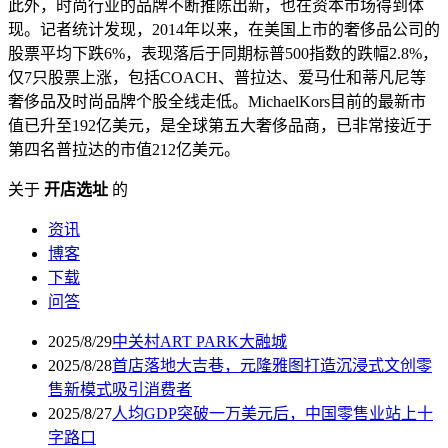
此外，时尚行业的品牌不断推陈出新，也在资本市场得到体
现。记者统计发现，2014年以来，在美国上市的奢侈品公司的
股票平均下跌6%，表现落后于同期标普500指数的跌幅2.8%，
仅7只股票上涨，包括COACH、普拉达、爱马仕和蒂凡尼等
奢侈品及时尚品牌个股全线走低。MichaelKors目前的最新市
值已升至192亿美元，是全球第五大奢侈品商，已非常接近于
第四名普拉达的市值212亿美元。
关于
开店选址
的
资讯
博客
下载
问答
2025/8/29
中关村ART PARK大融城
2025/8/28
首店落地大吉巷，元隆雅图打造沉浸式文创零
售新模式吸引消费者
2025/8/27
人均GDP突破一万美元后，中国零售业站上十
字路口