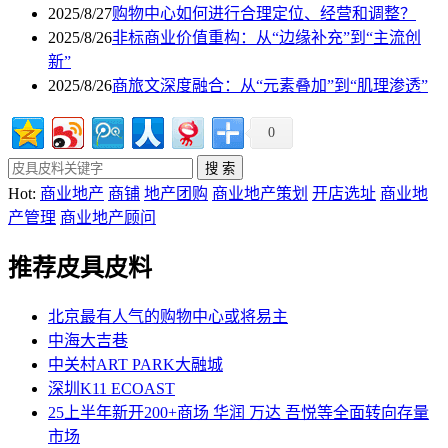
2025/8/27
购物中心如何进行合理定位、经营和调整？
2025/8/26
非标商业价值重构：从“边缘补充”到“主流创
新”
2025/8/26
商旅文深度融合：从“元素叠加”到“肌理渗透”
0
Hot:
商业地产
商铺
地产团购
商业地产策划
开店选址
商业地
产管理
商业地产顾问
推荐皮具皮料
北京最有人气的购物中心或将易主
中海大吉巷
中关村ART PARK大融城
深圳K11 ECOAST
25上半年新开200+商场 华润 万达 吾悦等全面转向存量
市场