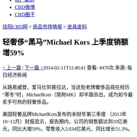
CBD微博
CBD圈子
佳阳CBD网
>
商品市场情报
>
皮具皮料
轻奢侈“黑马”Michael Kors 上季度销额
增59%
< 上一篇
|
下一篇 >
2014-02-11T11:40:41
查看:
4470
次 来源: 每
日经济新闻
从路易威登、爱马仕到普拉达，当这些老牌奢侈品商在经历
“寒冬”时，MichaelKors（简称MK）却半路杀出，成为如今最
炙手可热的轻奢侈品。
美国轻奢品牌MichaelKors发布的本财年第三季度 （2013年
10~12月）财报显示，报告期内，公司的销售额达到10亿美
元，同比大增59%，零售收入5.034亿美元，同比增长51.3%。