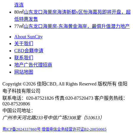
连连
80㎡
山东龙口海景房海涛新都v区怡海嘉苑即将开盘，超
低特惠发售
77㎡
山东龙口海景房-东海黄金海岸，最俱升值潜力地产
About SunCity
关于我们
CBD会籍申请
联系我们
地产广告代理招商
网站地图
Copyright ©2026
佳阳CBD
, All Rights Reserved 版权所有 佳阳
电子科技有限公司
联系电话：
020-87521826
传真:020-87520473 客户服务热线：
020-87520806
中国公司地址：
广州市
天河北路233号
中信广场
2308室（510613）
粤ICP备2024337860号
增值电信业务经营许可证B2-20050665