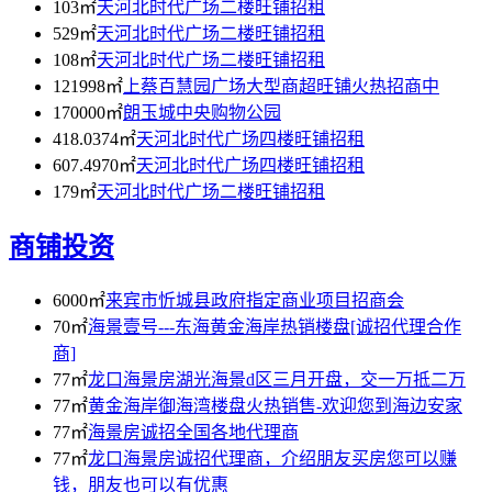
103㎡
天河北时代广场二楼旺铺招租
529㎡
天河北时代广场二楼旺铺招租
108㎡
天河北时代广场二楼旺铺招租
121998㎡
上蔡百慧园广场大型商超旺铺火热招商中
170000㎡
朗玉城中央购物公园
418.0374㎡
天河北时代广场四楼旺铺招租
607.4970㎡
天河北时代广场四楼旺铺招租
179㎡
天河北时代广场二楼旺铺招租
商铺投资
6000㎡
来宾市忻城县政府指定商业项目招商会
70㎡
海景壹号---东海黄金海岸热销楼盘[诚招代理合作
商]
77㎡
龙口海景房湖光海景d区三月开盘，交一万抵二万
77㎡
黄金海岸御海湾楼盘火热销售-欢迎您到海边安家
77㎡
海景房诚招全国各地代理商
77㎡
龙口海景房诚招代理商，介绍朋友买房您可以赚
钱，朋友也可以有优惠