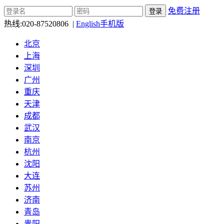
免费注册
热线:
020-87520806
|
English
手机版
北京
上海
深圳
广州
重庆
天津
成都
武汉
南京
杭州
沈阳
大连
苏州
济南
青岛
贵阳