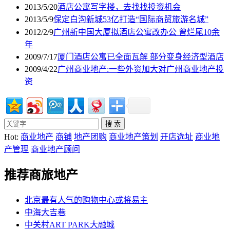
2013/5/20
酒店公寓写字楼，去找找投资机会
2013/5/9
保定白沟新城53亿打造“国际商贸旅游名城”
2012/2/9
广州新中国大厦拟酒店公寓改办公 曾烂尾10余
年
2009/7/17
厦门酒店公寓已全面瓦解 部分变身经济型酒店
2009/4/22
广州商业地产:一些外资加大对广州商业地产投
资
Hot:
商业地产
商铺
地产团购
商业地产策划
开店选址
商业地
产管理
商业地产顾问
推荐商旅地产
北京最有人气的购物中心或将易主
中海大吉巷
中关村ART PARK大融城