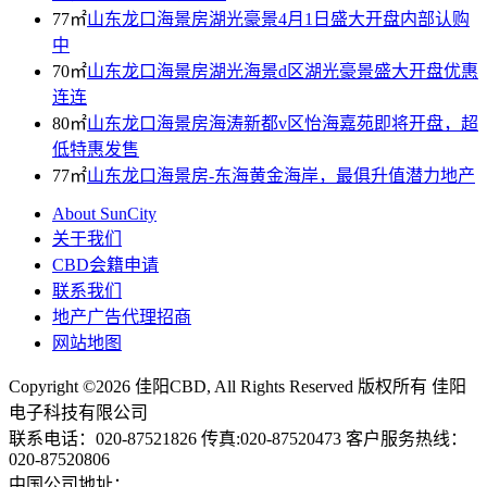
77㎡
山东龙口海景房湖光豪景4月1日盛大开盘内部认购
中
70㎡
山东龙口海景房湖光海景d区湖光豪景盛大开盘优惠
连连
80㎡
山东龙口海景房海涛新都v区怡海嘉苑即将开盘，超
低特惠发售
77㎡
山东龙口海景房-东海黄金海岸，最俱升值潜力地产
About SunCity
关于我们
CBD会籍申请
联系我们
地产广告代理招商
网站地图
Copyright ©2026
佳阳CBD
, All Rights Reserved 版权所有 佳阳
电子科技有限公司
联系电话：
020-87521826
传真:020-87520473 客户服务热线：
020-87520806
中国公司地址：