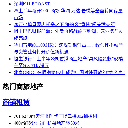
深圳K11 ECOAST
25上半年新开200+商场 华润 万达 吾悦等全面转向存量
市场
29万小镇母婴店托举之下 海拍客“背债”闯关港交所
阿里巴巴财报前瞻：外卖价格战施压利润，云业务与AI
成亮点
华润置地(01109.HK)：逆周期韧性凸显，经营性不动产
与资管业务打开价值新机遇
恒生银行：上半年公司香港商业地产“具风险贷款”规模
升至668.51亿港元
北京CBD：在拥抱变化中 成为中国对外开放的“金名片”
热门商旅地产
商铺租赁
761.6243㎡
天河北时代广场三楼302铺招租
400㎡
(转让) 南门桥菜场左转50米