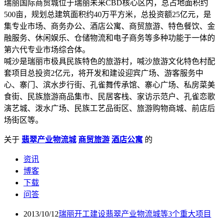
瑞丽国际商贸城位于瑞丽未来CBD核心区内，总占地面积约
500亩，规划总建筑面积约40万平方米，总投资额25亿元，是
集专业市场、商务办公、酒店公寓、商贸旅游、特色餐饮、金
融服务、休闲娱乐、仓储物流和电子商务等多种功能于一体的
第六代专业市场综合体。
喊沙是瑞丽市极具民族特色的旅游村，喊沙旅游文化特色村配
套项目总投资2亿元，将开发和建设迎宾广场、游客服务中
心、寨门、滨水步行街、孔雀舞传承馆、寨心广场、私房菜美
食街、民族旅游商品集市、民居客栈、家访示范户、孔雀恋歌
演艺城、泼水广场、民族工艺品街区、旅游购物商城、前店后
场街区等。
关于
翡翠产业物流城
商贸旅游
酒店公寓
的
资讯
博客
下载
问答
2013/10/12
瑞丽开工建设翡翠产业物流城等3个重大项目